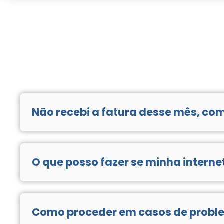
Não recebi a fatura desse mês, co
A 2ª via da fatura está disponível na Área do Cliente. 
manter seu cadastro sempre atualizado.
O que posso fazer se minha intern
Se ocorrer lentidão, ou alguma outra dificuldade relac
entre em contato com o suporte técnico. Estamos dispo
Como proceder em casos de probl