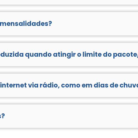
 mensalidades?
cário, cartão de crédito e débito em conta
reduzida quando atingir o limite do pacot
e dados. Oferecemos uma conexão estável e com uso ilimita
d.
 internet via rádio, como em dias de chuv
quedas de árvores e interrupção de energia elétrica. Da 
lizados em regiões vulneráveis às condições climáticas.
s?
 expansão. Caso tenha interesse neste serviço, preencha o 