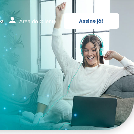
co
Assine já!
Área do Cliente