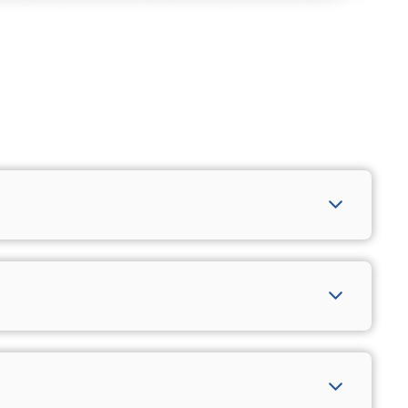
u retirá-la na unidade da sua região. Não esqueça de
a por cerca de 2 minutos. Se o problema persistir,
enha suas faturas sempre em dia.