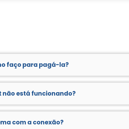
mo faço para pagá-la?
Você também pode solicitar por e-mail, pelas redes sociais o
et não está funcionando?
ionada à conexão, desligue o equipamento da energia elétric
níveis com profissionais capacitados para auxiliá-lo. Mant
ema com a conexão?