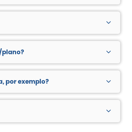
e/plano?
do, onde a velocidade vai ser constante 24 horas por
a, por exemplo?
mesma forma, o mau tempo também pode danificar
formulário de contato e aguarde o contato da nossa