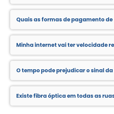
Reinicie o roteador.
Quais as formas de pagamento de
Os pagamentos podem ser feitos através de boleto ban
Minha internet vai ter velocidade 
Não. Nossos serviços não funcionam como um pacote d
dia, 7 dias por semana e sem limite de download/uploa
O tempo pode prejudicar o sinal da
As tempestades geralmente provocam prejuízos, como 
equipamentos de transmissão do sinal de internet loca
Existe fibra óptica em todas as rua
Não. Porém, nossa rede de fibra óptica está em plena
equipe comercial.